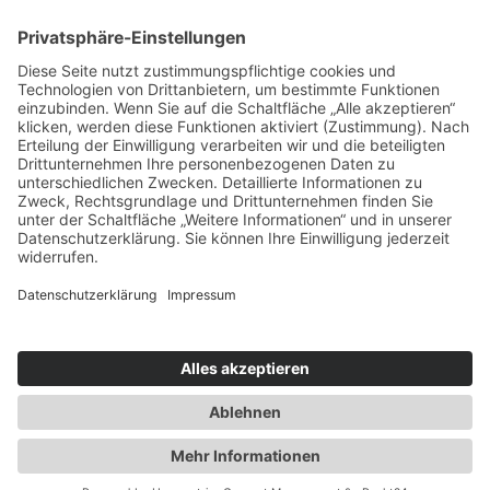
Kfz-Kennzeichen
VN
Internet-TLD
.vn
Telefonvorwahl
+84
Impressum | Datenschutz
|
Sitemap
Reisereportage (
DVD bei Amazon
)
❀ Reisevorbereitungen
❀
Sehenswürdigkeiten
❀ Reiseberichte
❀ Reisevideos
❀ Reisebilder
❀
Mekong Delta Tour