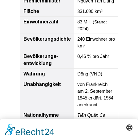
Premierminister
Nguyễn Tấn Dũng
Fläche
331.690 km²
Einwohnerzahl
83 Mill.
(Stand:
2024)
Bevölkerungsdichte
240 Einwohner pro
km²
Bevölkerungs­
0,46 % pro Jahr
entwicklung
Währung
Đồng (VND)
Unabhängigkeit
von Frankreich
am 2. September
1945 erklärt, 1954
anerkannt
Nationalhymne
Tiến Quân Ca
Nationalfeiertag
2. September
Zeitzone
UTC+7