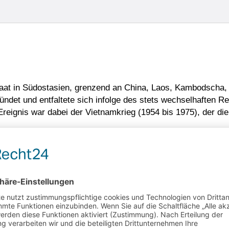
staat in Südostasien, grenzend an China, Laos, Kambodscha,
det und entfaltete sich infolge des stets wechselhaften Re
 Ereignis war dabei der Vietnamkrieg (1954 bis 1975), der d
Menschen sehr freundlich, wertschätzend und bescheiden. Da
urlandschaften, die zahlreichen Traditionen und die bemerke
rührten Natur und das tropische Klima wirken wohltuend auf 