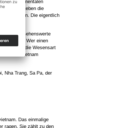
vielen fundamentalen
 viele Orte geben die
tage mit ein. Die eigentlich
oßstädte und sehenswerte
r sehenswert. Wer einen
usmacht, ist die Wesensart
 in diesem Vietnam
i, Nha Trang, Sa Pa, der
vietnam. Das einmalige
r ragen. Sie zählt zu den