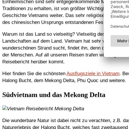
Einheimischen sind sehr entgegenkommende Menschen, die 
Traditionen zu erhalten, ist von größter Wichtigkeit. Im 
Geschichte Vietnams weiter. Das sehr religiöse und glaube
des chinesischen Ursprungs entstandenen Feste erhielten i
Warum ist das Land so vielseitig? Vielseitig deshalb, weil 
Landschaften auf dem Land. Vietnam hat sehr viel Traditio
wunderschönen Strand sucht, findet ihn, denn der Südpazif
der Menschen. Auf all unseren Reisen trafen wir aufgesch
Reisebericht herüber kommt.
Hier finden Sie die schönsten
Ausflugsziele in Vietnam
. Be
Halong Bucht, dem Mekong Delta, Phu Quoc und weitere.
Südvietnam und das Mekong Delta
Die wunderbare Natur ist dabei nicht zu verachten, z.B. d
Naturerlebnis der Halong Bucht, welches fast zweitausend