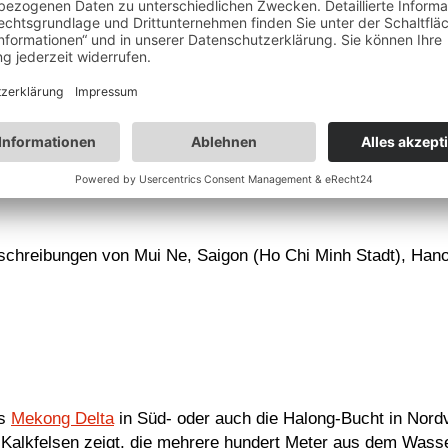
jedem gerne ihre Hilfsbereitschaft entgegenbringen. Ihre 
ganzen Land stößt man auf die Ursprünge der Brauchtümer und
nsstarke Land schließt zahlreiche Feste und besondere Feier
m Laufe der Zeit ihre typisch-vietnamesische Note.
es einfach bunt ist. Da gibt es die quierligen lebendigen Gr
nen und die Vielfalt der historischen Tempelstädte sind seh
ik hat einiges zu bieten. Was Vietnam aber grundsätzlich a
lossene, freundliche Menschen. Wir hoffen das das auch so
schreibungen von Mui Ne, Saigon (Ho Chi Minh Stadt), Hano
as
Mekong Delta
in Süd- oder auch die Halong-Bucht in Nord
 Kalkfelsen zeigt, die mehrere hundert Meter aus dem Wasse